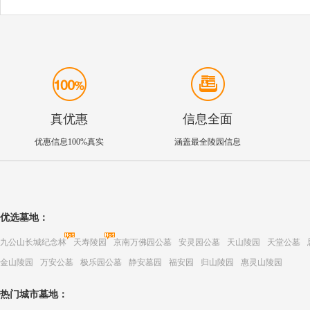
真优惠
信息全面
优惠信息100%真实
涵盖最全陵园信息
优选墓地：
九公山长城纪念林
天寿陵园
京南万佛园公墓
安灵园公墓
天山陵园
天堂公墓
金山陵园
万安公墓
极乐园公墓
静安墓园
福安园
归山陵园
惠灵山陵园
热门城市墓地：