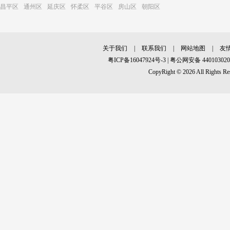
昌平区
通州区
延庆区
怀柔区
平谷区
房山区
朝阳区
关于我们
|
联系我们
|
网站地图
|
友
粤ICP备16047924号-3
|
粤公网安备 440103020
CopyRight © 2026 All R