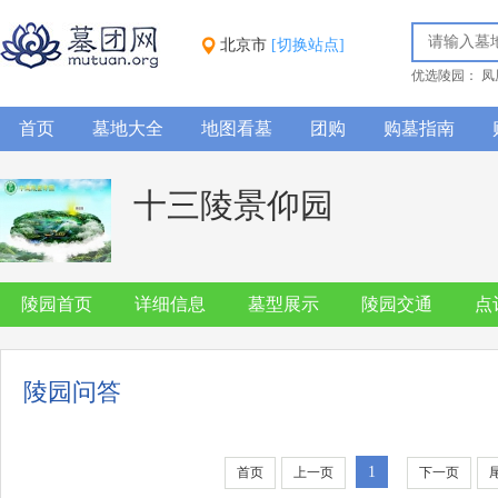
北京市
[切换站点]
优选陵园：
凤
首页
墓地大全
地图看墓
团购
购墓指南
十三陵景仰园
陵园首页
详细信息
墓型展示
陵园交通
点
陵园问答
1
首页
上一页
下一页