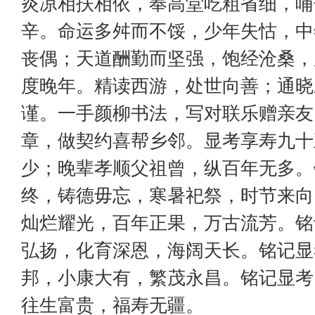
炎凉相扶相依，奉高堂吃粗省细，哺
辛。命运多舛而不馁，少年失怙，中
丧偶；天道酬勤而坚强，饱经沧桑，
度晚年。精读西游，处世向善；通晓
谨。一手颜柳书法，写对联乐赠亲友
章，做契约喜帮乡邻。显考享寿九十
少；晚辈孝顺父祖曾，纵百年无多。
终，铸德毋忘，寒暑祀祭，时节来向
灿烂耀光，百年正果，万古流芳。铭
弘扬，化育深恩，海阔天长。铭记显
邦，小康大有，繁茂永昌。铭记显考
往生富贵，福寿无疆。