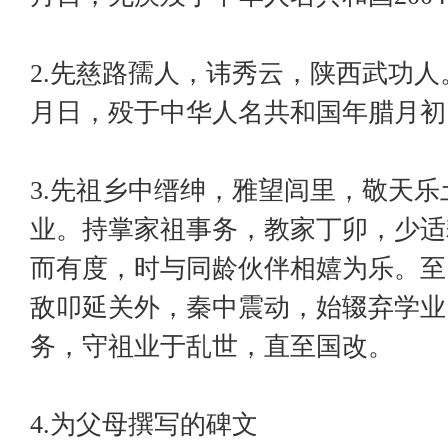
2.先慈路孺人，讳秀云，陕西武功
月日，殁于中华人名共和国年腊月初
3.先祖乡中缙绅，雅望闾里，敬天乐
业。持掌家祖事务，教家丁卯，少适
而有度，时与同龄伙伴相嬉为乐。至
敌叩延关外，秦中震动，始辍弃学业
务，守祖业于乱世，直至国改。
4.为父母撰写的碑文