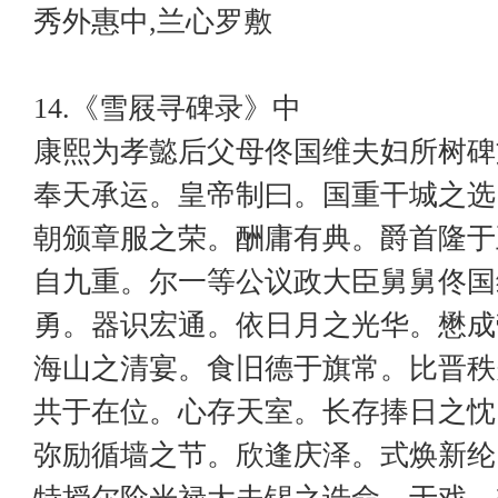
秀外惠中,兰心罗敷
14.《雪屐寻碑录》中
康熙为孝懿后父母佟国维夫妇所树碑
奉天承运。皇帝制曰。国重干城之选
朝颁章服之荣。酬庸有典。爵首隆于
自九重。尔一等公议政大臣舅舅佟国
勇。器识宏通。依日月之光华。懋成
海山之清宴。食旧德于旗常。比晋秩
共于在位。心存天室。长存捧日之忱
弥励循墙之节。欣逢庆泽。式焕新纶