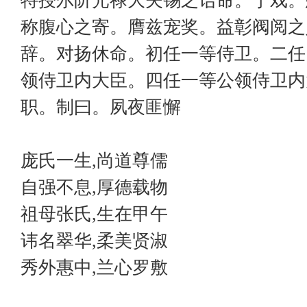
特授尔阶光禄大夫锡之诰命。于戏。
称腹心之寄。膺兹宠奖。益彰阀阅之
辞。对扬休命。初任一等侍卫。二任
领侍卫内大臣。四任一等公领侍卫内
职。制曰。夙夜匪懈
庞氏一生,尚道尊儒
自强不息,厚德载物
祖母张氏,生在甲午
讳名翠华,柔美贤淑
秀外惠中,兰心罗敷