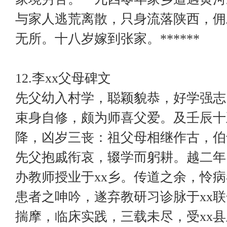
与家人逃荒离散，只身流落陕西，佣
无所。十八岁嫁到张家。******
12.李xx父母碑文
先父幼入村学，聪颖貌恭，好学强志
束身自修，颇为师喜父爱。及壬辰十
降，凶岁三丧：祖父母相继作古，伯
先父抱戚衔哀，辍学而躬耕。越二年
办教师授业于xx乡。传道之余，怜
患者之呻吟，遂弃教研习诊脉于xx
揣摩，临床实践，三载未尽，受xx