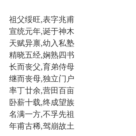
祖父绥旺,表字兆甫
宣统元年,诞于神木
天赋异禀,幼入私塾
精晓五经,娴熟四书
长而丧父,育弟侍母
继而丧母,独立门户
率丁廿余,营田百亩
卧薪十载,终成望族
名满一方,不孚先祖
年甫古稀,驾崩故土