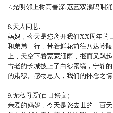
7.光明邻上树高春深,荔蓝双溪呜咽涌
8.天人同悲.
妈妈，今天是您离开我们XX周年的
和弟弟一行，带着鲜花前往八达岭陵
上，天空下着蒙蒙细雨，继而又飘起
古老的长城披上了白纱素缟，宁静的
的肃穆。感物思人，我们的怀念之情
9.无私母爱(百日祭文)
亲爱的妈妈，今天是您去世的一百天