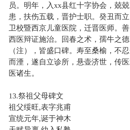
员。明年，入xx县红十字协会，兢
患，扶伤五载，晋护士职。癸丑而立
卫校暨西京儿童医院，迁晋医师。善
西医辩证施治。回春之术，孺牛之德
（注），皆盛口碑。寿至桑榆，不忍
而湮，遂自立诊所，悬壶济世，传医
医诸生。
13.祭祖父母碑文
祖父绥旺,表字兆甫
宣统元年,诞于神木
天赋异禀,幼入私塾