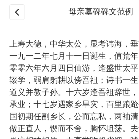
母亲墓碑碑文范例
上寿大德，中华太公，显考讳海，垂
一九一二年七月十一日诞生，值荒年
零零六年六月四日仙游，逢盛世太平
辍学，弱肩躬耕以傍吾祖；诗书一生
道义并教子孙。十六岁逢吾祖辞世，
承业；十七岁遇家乡旱灾，百里踉跄
国初期任副乡长，公而忘私，两袖清
做正直人，锲而不舍，胸怀坦荡。夫