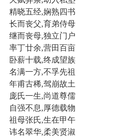
精晓五经,娴熟四书
长而丧父,育弟侍母
继而丧母,独立门户
率丁廿余,营田百亩
卧薪十载,终成望族
名满一方,不孚先祖
年甫古稀,驾崩故土
庞氏一生,尚道尊儒
自强不息,厚德载物
祖母张氏,生在甲午
讳名翠华,柔美贤淑