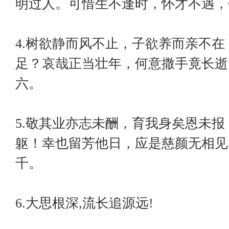
明过人。可惜生不逢时，怀才不遇，
4.树欲静而风不止，子欲养而亲不
足？哀哉正当壮年，何意撒手竟长逝
六。
5.敬其业亦志未酬，育我身矣恩未
躯！幸也留芳他日，应是慈颜无相见
千。
6.大思根深,流长追源远!