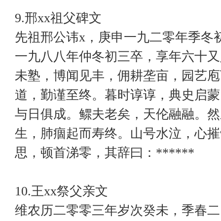
9.邢xx祖父碑文
先祖邢公讳x，庚申一九二零年季冬
一九八八年仲冬初三卒，享年六十又
未塾，博闻见丰，佣耕垄亩，园艺庖
道，勤谨至终。暮时谆谆，典史启蒙
与日俱成。鳏夫老矣，天伦融融。然
生，肺痼起而寿终。山号水泣，心摧
思，顿首涕零，其辞曰：******
10.王xx祭父亲文
维农历二零零三年岁次癸未，季春二