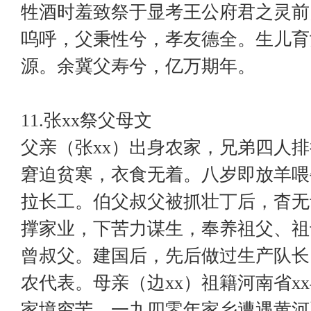
牲酒时羞致祭于显考王公府君之灵前
呜呼，父秉性兮，孝友德全。生儿育
源。余冀父寿兮，亿万期年。
11.张xx祭父母文
父亲（张xx）出身农家，兄弟四人
窘迫贫寒，衣食无着。八岁即放羊喂
拉长工。伯父叔父被抓壮丁后，杳无
撑家业，下苦力谋生，奉养祖父、祖
曾叔父。建国后，先后做过生产队长
农代表。母亲（边xx）祖籍河南省xx县
家境穷苦。一九四零年家乡遭遇黄河