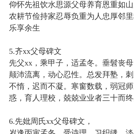
仰怀先祖饮水思源父母养育恩重如山
农耕节俭持家忍辱负重为人忠厚邻里
乐享余生
5.齐xx父母碑文
先父xx，乘甲子，适孟冬。垂髫丧
颠沛流离，动心忍性。总发拜塾，刺
不惰，迟而不凝。寒窗数载，弱冠师
惑，育人理校，兢兢业业者三十而终
6.先妣周氏xx父母碑文，
岁逢丙寅孟冬。受诗理，习织缝。淡