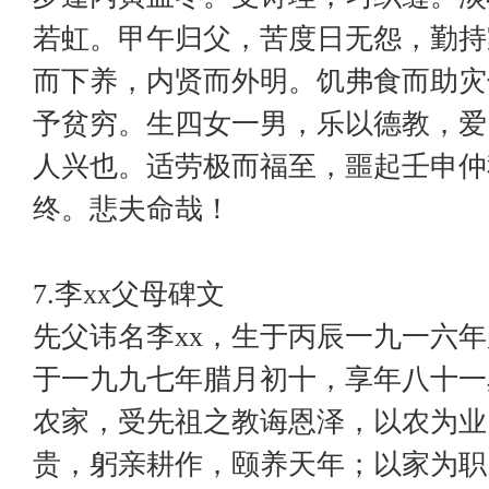
若虹。甲午归父，苦度日无怨，勤持
而下养，内贤而外明。饥弗食而助灾
予贫穷。生四女一男，乐以德教，爱
人兴也。适劳极而福至，噩起壬申仲
终。悲夫命哉！
7.李xx父母碑文
先父讳名李xx，生于丙辰一九一六
于一九九七年腊月初十，享年八十一
农家，受先祖之教诲恩泽，以农为业
贵，躬亲耕作，颐养天年；以家为职