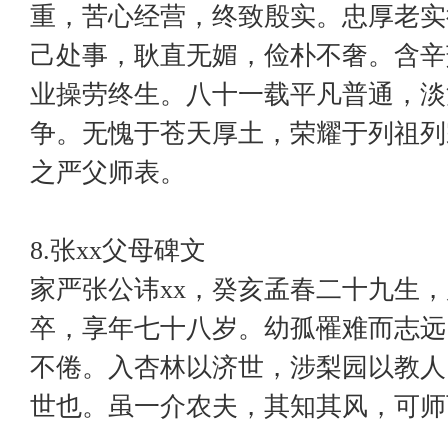
重，苦心经营，终致殷实。忠厚老实
己处事，耿直无媚，俭朴不奢。含辛
业操劳终生。八十一载平凡普通，淡
争。无愧于苍天厚土，荣耀于列祖列
之严父师表。
8.张xx父母碑文
家严张公讳xx，癸亥孟春二十九生
卒，享年七十八岁。幼孤罹难而志远
不倦。入杏林以济世，涉梨园以教人
世也。虽一介农夫，其知其风，可师