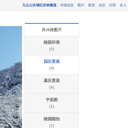
九公山长城纪念林频道
|
详细信息
图片
墓型
动态
问答
名人
共16张图片
陵园环境
(4)
园区景观
(4)
墓区景观
(6)
平面图
(1)
陵园随拍
(1)