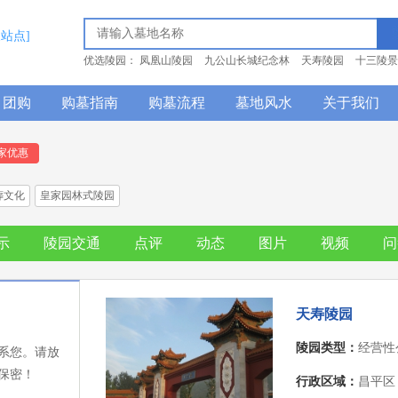
换站点]
优选陵园：
凤凰山陵园
九公山长城纪念林
天寿陵园
十三陵景
团购
购墓指南
购墓流程
墓地风水
关于我们
家优惠
葬文化
皇家园林式陵园
示
陵园交通
点评
动态
图片
视频
问
天寿陵园
陵园类型：
经营性
系您。请放
保密！
行政区域：
昌平区