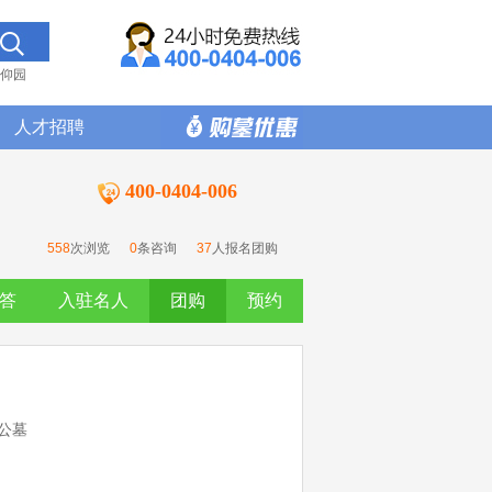
仰园
人才招聘
400-0404-006
558
次浏览
0
条咨询
37
人报名团购
答
入驻名人
团购
预约
公墓