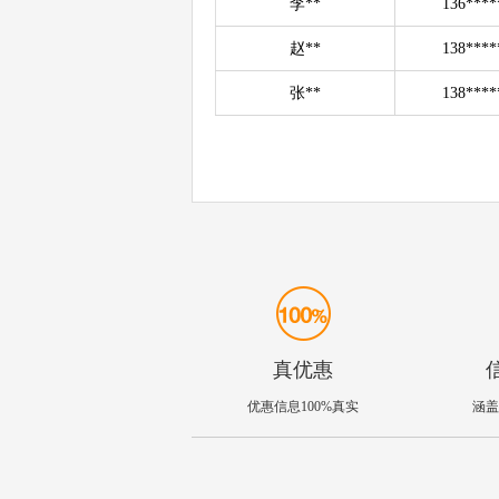
李**
136****
赵**
138****
张**
138****
真优惠
优惠信息100%真实
涵盖