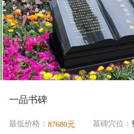
一品书碑
最低价格：
墓碑穴位：
87680元