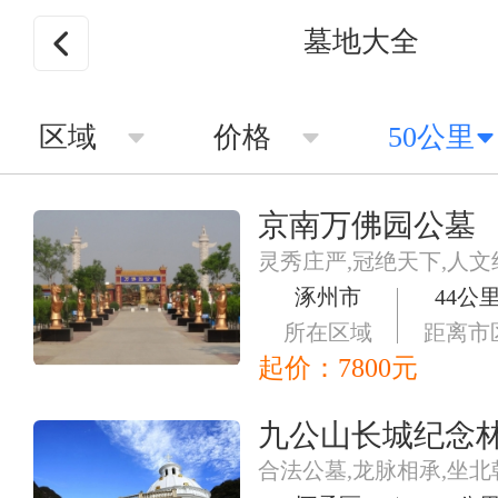
墓地大全
区域
价格
50公里
京南万佛园公墓
灵秀庄严,冠绝天下,人文
涿州市
44公
所在区域
距离市
起价：
7800
元
九公山长城纪念
合法公墓,龙脉相承,坐北