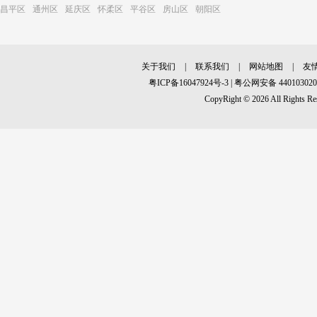
昌平区
通州区
延庆区
怀柔区
平谷区
房山区
朝阳区
关于我们
|
联系我们
|
网站地图
|
友
粤ICP备16047924号-3
|
粤公网安备 440103020
CopyRight © 2026 All R