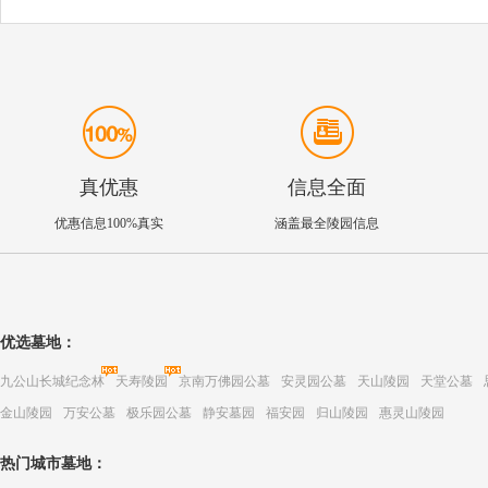
真优惠
信息全面
优惠信息100%真实
涵盖最全陵园信息
优选墓地：
九公山长城纪念林
天寿陵园
京南万佛园公墓
安灵园公墓
天山陵园
天堂公墓
金山陵园
万安公墓
极乐园公墓
静安墓园
福安园
归山陵园
惠灵山陵园
热门城市墓地：