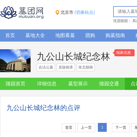
北京市
[切换站点]
优选陵园：
凤
首页
墓地大全
地图看墓
团购
购墓指南
独家优惠
九公山长城纪念林
合法公墓
龙脉相承
坐北朝南
陵园首页
详细信息
墓型展示
陵园交通
点
九公山长城纪念林的点评
1
首页
上一页
下一页