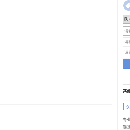
其
专
选