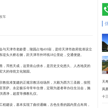
发车
会与天津市老龄委，陵园占地410亩，是经天津市政府批准设立
东堤头大桥右侧，距天津市外环线18公里处，交通便捷。
凿，浑然天成，这里依山傍水，是历史文化悠久、人杰地灵的
宏大的传统文化陵园。
天
宗教批准复建的正规宗教活动场所，大殿为西方三圣殿，按照
至菩萨。永定极乐寺常年住僧，定期为逝者举办往生法会，施
凤
供洒净，超度等佛教礼仪。
十
工程建设，基本实现了曲径通幽，古色生香的园内景点布局，