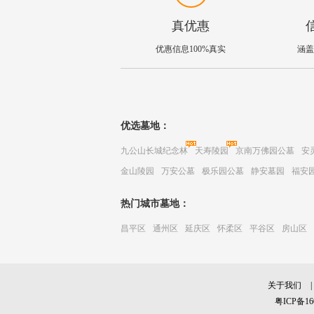
真优惠
优惠信息100%真实
涵盖
优选墓地：
九公山长城纪念林
天寿陵园
京南万佛园公墓
安
金山陵园
万安公墓
极乐园公墓
静安墓园
福安
热门城市墓地：
昌平区
通州区
延庆区
怀柔区
平谷区
房山区
关于我们
|
粤ICP备16