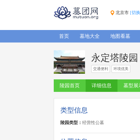
北京市
[切
首页
墓地大全
地图看墓
永定塔陵园
交通便利
环境优美
陵园首页
详细信息
墓型展
类型信息
陵园类型：
经营性公墓