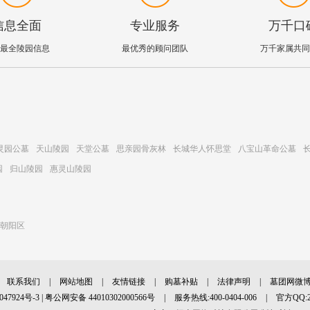
信息全面
专业服务
万千口
最全陵园信息
最优秀的顾问团队
万千家属共同
灵园公墓
天山陵园
天堂公墓
思亲园骨灰林
长城华人怀思堂
八宝山革命公墓
园
归山陵园
惠灵山陵园
朝阳区
联系我们
|
网站地图
|
友情链接
|
购墓补贴
|
法律声明
|
墓团网微
047924号-3
|
粤公网安备 44010302000566号
|
服务热线:400-0404-006
|
官方QQ:27