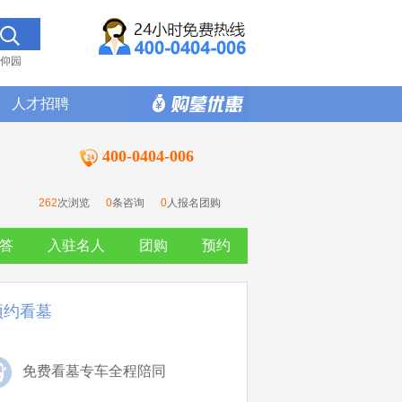
仰园
人才招聘
400-0404-006
262
次浏览
0
条咨询
0
人报名团购
答
入驻名人
团购
预约
预约看墓
免费看墓专车全程陪同