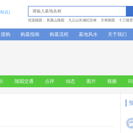
换站点]
优选陵园：
凤凰山陵园
九公山长城纪念林
天寿陵园
十三陵景
团购
购墓指南
购墓流程
墓地风水
关于我们
示
陵园交通
点评
动态
图片
视频
问