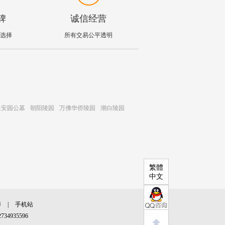
碑
诚信经营
选择
所有交易公平透明
长安园公墓
朝阳陵园
万佛华侨陵园
潮白陵园
繁體
中文
博
|
手机站
34935596